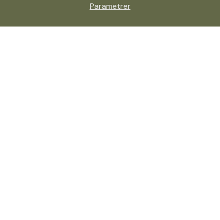
Parametrer
Ordonnance de protection
Divorce/séparation avec violences
Danger immédiat