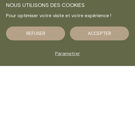
NOUS UTILISONS DES COOKIES
Pour optimiser votre visite et votre expérience !
REFUSER
ACCEPTER
Parametrer
Lorsqu’un couple se sépare, une des grandes
questions qui se pose est celle de l’autorité
parentale. Qui décide pour l’enfant ? Quelles sont
les limites ? Et dans quels cas un seul parent peut-il
être investi de l’autorité parentale ? Cet article fait
le point de façon claire sur ce sujet essentiel.
Sommaire