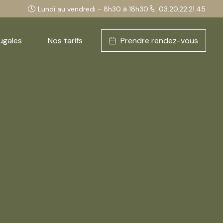
Lundi au vendredi - 8h30 à 18h30
03.20.22.21.45
ugales
Nos tarifs
Prendre rendez-vous