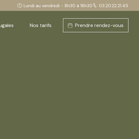
Lundi au vendredi - 8h30 à 18h30
03.20.22.21.45
ugales
Nos tarifs
Prendre rendez-vous